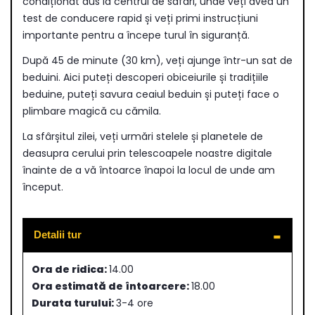
condiționat dus la centrul de safari, unde veți avea un
test de conducere rapid și veți primi instrucțiuni
importante pentru a începe turul în siguranță.
După 45 de minute (30 km), veți ajunge într-un sat de
beduini. Aici puteți descoperi obiceiurile și tradițiile
beduine, puteți savura ceaiul beduin și puteți face o
plimbare magică cu cămila.
La sfârșitul zilei, veți urmări stelele și planetele de
deasupra cerului prin telescoapele noastre digitale
înainte de a vă întoarce înapoi la locul de unde am
început.
Detalii tur
Ora de ridica:
14.00
Ora estimată de întoarcere:
18.00
Durata turului:
3-4 ore