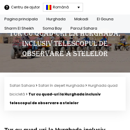
Centru de ajutor
Română
Pagina principala
Hurghada
Makadi
El Gouna
Sharm El Sheikh
Soma Bay
Parcul Sahara
Tur cu quad-uri la Hurghada,
inclusiv telescopul de
observare a stelelor
Safari Sahara
Safari în deșert Hurghada
Hurghada quad
bicicletă
Tur cu quad-uri la Hurghada inclusiv
telescopul de observare a stelelor