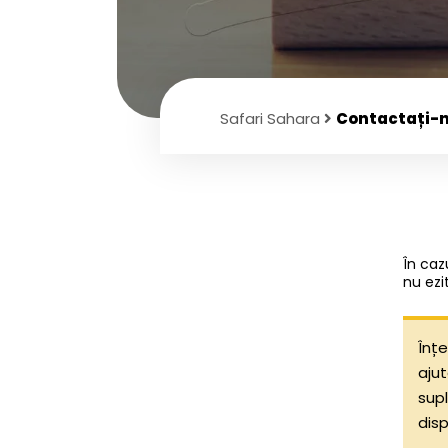
Safari Sahara
Contactați-
În caz
nu ezi
Înțe
ajut
supl
disp