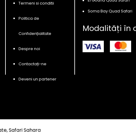
El Gouna Quad Safari
Termeni si conditii
Soma Bay Quad Safari
Politica de
Modalități în 
Confidențialitate
Despre noi
Contactați-ne
Deveni un partener
te, Safari Sahara