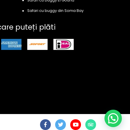
Safari cu buggy El Gouna
Safari cu buggy din Soma Bay
care puteți plăti