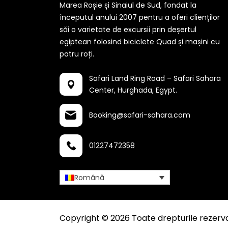
Marea Roșie și Sinaiul de Sud, fondat la
începutul anului 2007 pentru a oferi clienților
săi o varietate de excursii prin deșertul
egiptean folosind biciclete Quad și mașini cu
patru roți.
Safari Land Ring Road – Safari Sahara
Center,
Hurghada, Egypt.
Booking@safari-sahara.com
01227472358
Română
Copyright © 2026 Toate drepturile rezerva