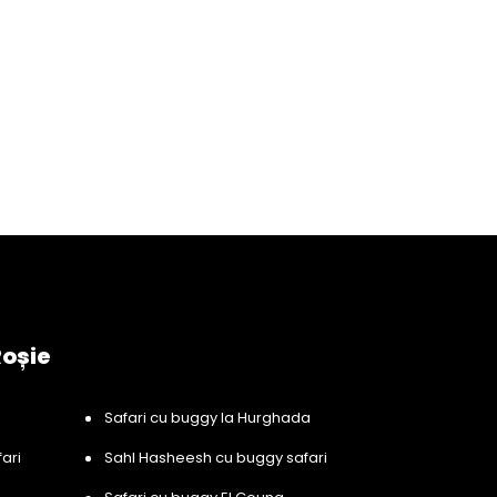
Roșie
Safari cu buggy la Hurghada
ari
Sahl Hasheesh cu buggy safari