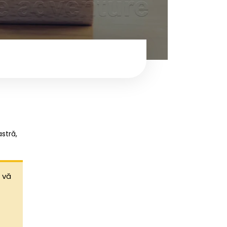
stră,
 vă