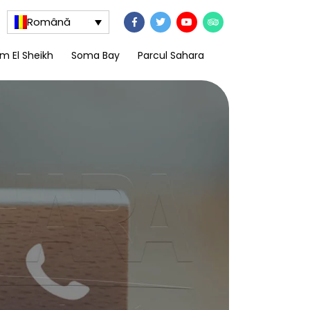
Română
m El Sheikh
Soma Bay
Parcul Sahara