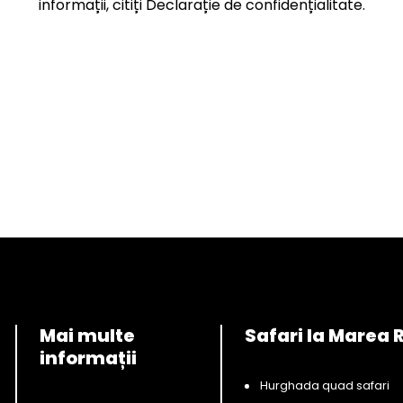
informații, citiți
Declarație de confidențialitate.
Mai multe
Safari la Marea 
informații
Hurghada quad safari