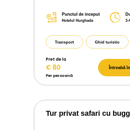
Punctul de inceput
Du
Hotelul Hurghada
3-
Transport
Ghid turistic
Pret de la
€ 80
Întreabă în
Per persoană
Tur privat safari cu bug