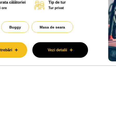
rata călătoriei
Tip de tur
4 ore
Tur privat
Buggy
Masa de seara
trebări
Vezi detalii