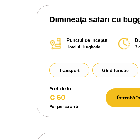
Dimineața safari cu bu
Punctul de inceput
Du
Hotelul Hurghada
3 
Transport
Ghid turistic
Pret de la
€ 60
Întreabă în
Per persoană