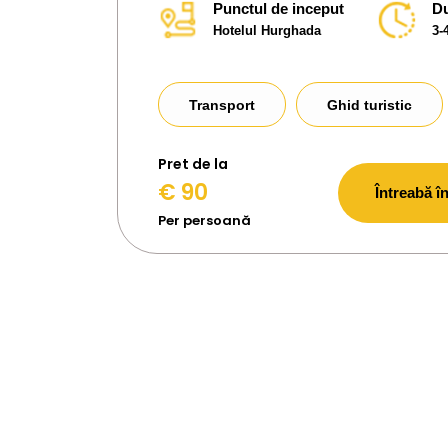
Punctul de inceput
Du
Hotelul Hurghada
3-
Transport
Ghid turistic
Pret de la
€ 90
Întreabă în
Per persoană