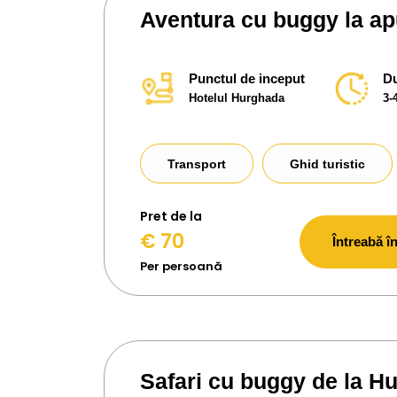
Aventura cu buggy la apu
Punctul de inceput
Du
Hotelul Hurghada
3-
Transport
Ghid turistic
Pret de la
€ 70
Întreabă în
Per persoană
Safari cu buggy de la H