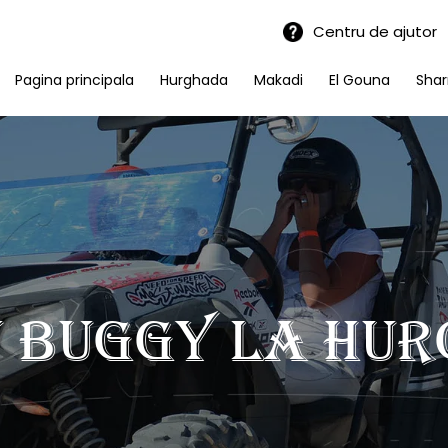
Centru de ajutor
Pagina principala
Hurghada
Makadi
El Gouna
Shar
u buggy la Hu