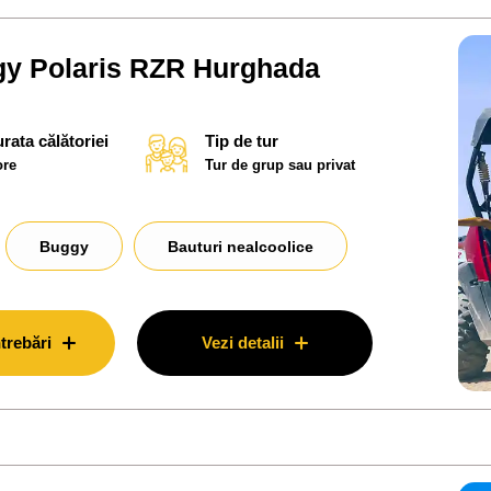
ggy Polaris RZR Hurghada
rata călătoriei
Tip de tur
ore
Tur de grup sau privat
Buggy
Bauturi nealcoolice
trebări
Vezi detalii