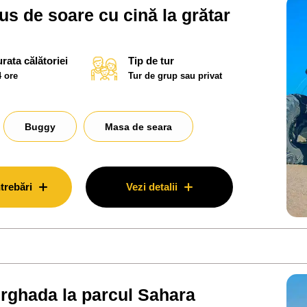
s de soare cu cină la grătar
rata călătoriei
Tip de tur
4 ore
Tur de grup sau privat
Buggy
Masa de seara
trebări
Vezi detalii
urghada la parcul Sahara