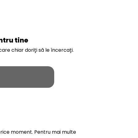
ntru tine
re chiar doriți să le încercați.
n orice moment. Pentru mai multe