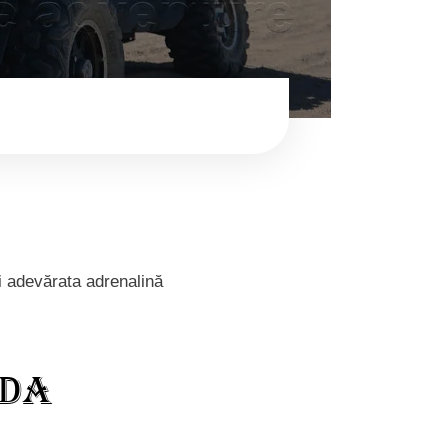
ți adevărata adrenalină
ada