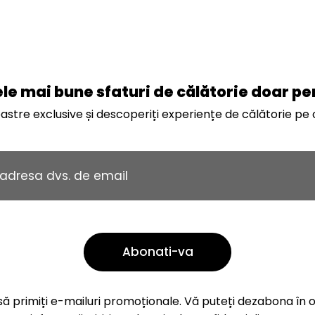
e mai bune sfaturi de călătorie doar pe
astre exclusive și descoperiți experiențe de călătorie pe ca
d să primiți e-mailuri promoționale. Vă puteți dezabona î