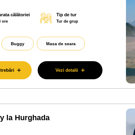
rata călătoriei
Tip de tur
4 ore
Tur de grup
Buggy
Masa de seara
trebări
Vezi detalii
gy la Hurghada