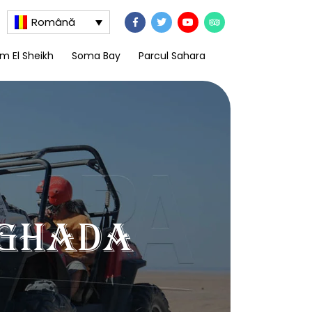
Română
m El Sheikh
Soma Bay
Parcul Sahara
rghada