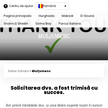
Centru de ajutor
Română
Pagina principala
Hurghada
Makadi
El Gouna
Sharm El Sheikh
Soma Bay
Parcul Sahara
Mulțumesc
Safari Sahara
Mulțumesc
Solicitarea dvs. a fost trimisă cu
succes.
Am primit întrebările dvs. și unul dintre experții noștri în turism