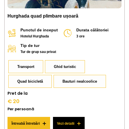
Hurghada quad plimbare ușoară
Punctul de inceput
Durata călătoriei
Hotelul Hurghada
3 ore
Tip de tur
Tur de grup sau privat
Transport
Ghid turistic
Quad bicicletă
Bauturi nealcoolice
Pret de la
€ 20
Per persoană
Întreabă întrebări
Vezi detalii