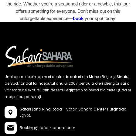
the ride. Whether you’re a seasoned rider or a newbie, this tour
offers something for everyone. Don’t miss out on this
unforgettable experience—
book
your spot today!
Unul dintre cele mai mari centre de safari din Marea Roșie și Sinaiul
de Sud, fondat la începutul anului 2007 pentru a oferi clienților săi o
varietate de excursii prin deșertul egiptean folosind biciclete Quad și
mașini cu patru roți.
Safari Land Ring Road – Safari Sahara Center,
Hurghada,
Egypt.
Booking@safari-sahara.com