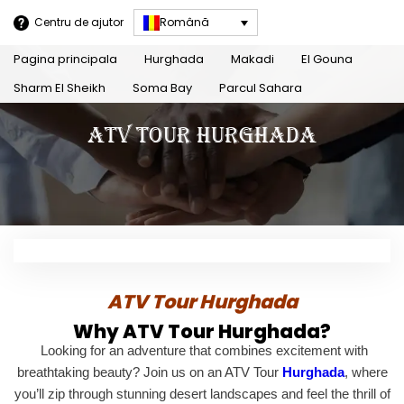
Centru de ajutor
Română
Pagina principala
Hurghada
Makadi
El Gouna
Sharm El Sheikh
Soma Bay
Parcul Sahara
ATV Tour Hurghada
ATV Tour Hurghada
Why ATV Tour Hurghada?
Looking for an adventure that combines excitement with
breathtaking beauty? Join us on an ATV Tour
Hurghada
, where
you’ll zip through stunning desert landscapes and feel the thrill of